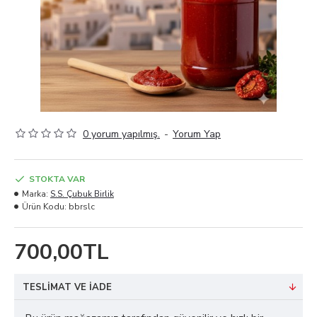
0 yorum yapılmış.
-
Yorum Yap
STOKTA VAR
Marka:
S.S. Çubuk Birlik
Ürün Kodu:
bbrslc
700,00TL
TESLIMAT VE İADE