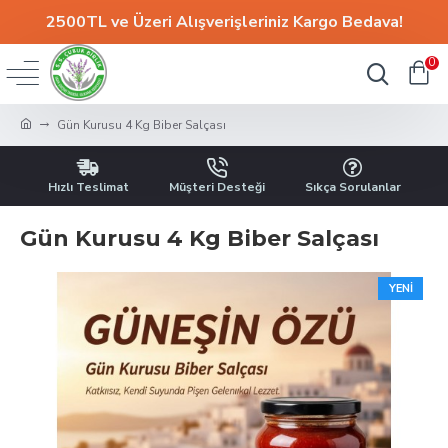
2500TL ve Üzeri Alışverişleriniz
Kargo Bedava!
0
Gün Kurusu 4 Kg Biber Salçası
Hızlı Teslimat
Müşteri Desteği
Sıkça Sorulanlar
Gün Kurusu 4 Kg Biber Salçası
YENI