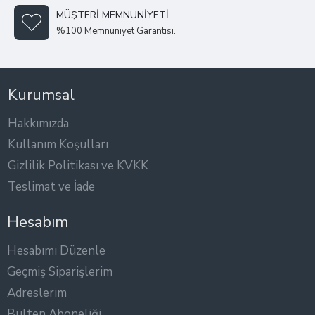
MÜŞTERI MEMNUNIYETI
%100 Memnuniyet Garantisi.
Kurumsal
Hakkımızda
Kullanım Koşulları
Gizlilik Politikası ve KVKK
Teslimat ve İade
Hesabım
Hesabımı Düzenle
Geçmiş Siparişlerim
Adreslerim
Bülten Aboneliği