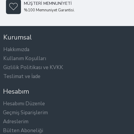
MÜŞTERI MEMNUNIYETI
%100 Memnuniyet Garantisi.
Kurumsal
Hakkımızda
Kullanım Koşulları
Gizlilik Politikası ve KVKK
Teslimat ve İade
Hesabım
Hesabımı Düzenle
Geçmiş Siparişlerim
Adreslerim
Bülten Aboneliği