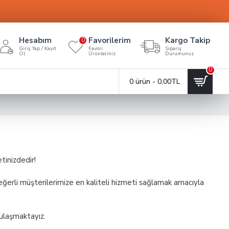
Hesabım
Favorilerim
Kargo Takip
0
Giriş Yap / Kayıt
Favori
Sipariş
Ol
Ürünleriniz
Durumunuz
0
0 ürün - 0,00TL
tinizdedir!
değerli müşterilerimize en kaliteli hizmeti sağlamak amacıyla
 ulaşmaktayız.