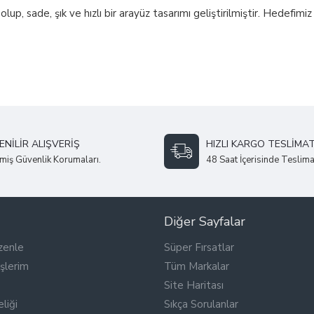
, sade, şık ve hızlı bir arayüz tasarımı geliştirilmiştir. Hedefimiz si
NILIR ALIŞVERIŞ
HIZLI KARGO TESLIMAT
miş Güvenlik Korumaları.
48 Saat İçerisinde Teslima
Diğer Sayfalar
zenle
Süper Fırsatlar
şlerim
Tüm Markalar
Site Haritası
liği
Sıkça Sorulanlar