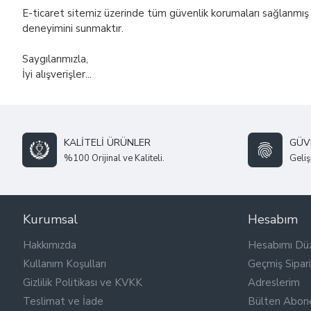
E-ticaret sitemiz üzerinde tüm güvenlik korumaları sağlanmış olup
deneyimini sunmaktır.
Saygılarımızla,
İyi alışverişler...
KALITELI ÜRÜNLER
GÜVE
%100 Orijinal ve Kaliteli.
Geliş
Kurumsal
Hesabım
Hakkımızda
Hesabımı Dü
Kullanım Koşulları
Geçmiş Sipari
Gizlilik Politikası ve KVKK
Adreslerim
Teslimat ve İade
Bülten Abone