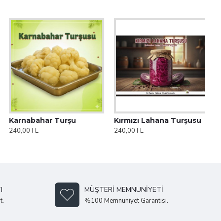
Karnabahar Turşu
Kırmızı Lahana Turşusu
240,00TL
240,00TL
I
MÜŞTERI MEMNUNIYETI
t.
%100 Memnuniyet Garantisi.