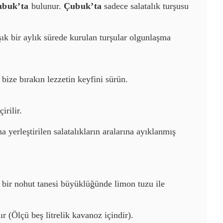
buk’ta
bulunur.
Çubuk’ta
sadece salatalık turşusu
.
ık bir aylık sürede kurulan turşular olgunlaşma
 bize bırakın lezzetin keyfini sürün.
irilir.
yerleştirilen salatalıkların aralarına ayıklanmış
n bir nohut tanesi büyüklüğünde limon tuzu ile
r (Ölçü beş litrelik kavanoz içindir).