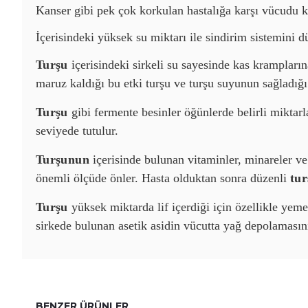
Kanser gibi pek çok korkulan hastalığa karşı vücudu k
İçerisindeki yüksek su miktarı ile sindirim sistemini d
Turşu
içerisindeki sirkeli su sayesinde kas krampların
maruz kaldığı bu etki turşu ve turşu suyunun sağladığı f
Turşu
gibi fermente besinler öğünlerde belirli miktarla
seviyede tutulur.
Turşunun
içerisinde bulunan vitaminler, minareler ve 
önemli ölçüde önler. Hasta olduktan sonra düzenli
tur
Turşu
yüksek miktarda lif içerdiği için özellikle yeme
sirkede bulunan asetik asidin vücutta yağ depolamasını
BENZER ÜRÜNLER