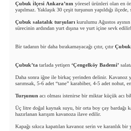
Çubuk ilçesi Ankara’nın
yöresel ürünleri olan en ö
yapılmaz. Yaklaşık 30 çeşit turşunun yapıldığı ilçede,
Çubuk salatalık turşuları
kurulumu Ağustos ayının or
sürecinin ardından yurt dışına ve yurt içine sevk edilir
Bir tadanın bir daha bırakamayacağı çıtır, çıtır
Çubuk
Çubuk’ta
tarlada yetişen
‘Çengelköy Bademi’
salat
Daha sonra iğne ile birkaç yerinden delinir. Kavanoz y
sarımsak, 5-6 adet “tane” karabiber, 4-5 adet nohut, e
Turşunun
acı olması istenirse bir miktar küçük acı bib
Üç litre doğal kaynak suyu, bir orta boy çay bardağı k
hazırlanan karışım kavanoza ilave edilir.
Kapağı sıkıca kapatılan kavanoz serin ve karanlık bir 