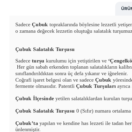
ÜRÜ
Sadece
Çubuk
topraklarında
böylesine lezzetli yetişe
o zamana değecek lezze
tin oluştuğu
salatalık turşumu
Çubuk Salatalık Turşusu
Sadece
turşu
kurulumu için yetiştirilen ve
‘Çengelk
Her gün sabah erkenden toplanan salatalıkların kalibra
sınıflandırıldıktan sonra üç defa yıkanır ve iğnelenir.
Coğrafi işaret belgesi olan ve sadece
Çubuk
yöresinde
fermente olmasıdır. Patentli
Çubuk Turşuları
ayrıca s
Çubuk İlçesinde
yetilen salatalıklardan kurulan turşul
Çubuk Salatalık Turşusu
0 (Sıfır) numara ortalama 
Çubuk’ta
yapılan ve kendine has lezzeti ile tadan he
ünlenmiştir.