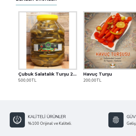
Çubuk Salatalık Turşu 1 Numara
Çubuk Salatalık Turşu 2 Numara
Havuç Turşu
500,00TL
200,00TL
KALITELI ÜRÜNLER
GÜVE
%100 Orijinal ve Kaliteli.
Geliş