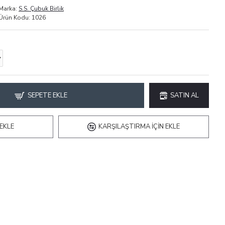
Marka:
S.S. Çubuk Birlik
Ürün Kodu:
1026
SEPETE EKLE
SATIN AL
EKLE
KARŞILAŞTIRMA IÇIN EKLE