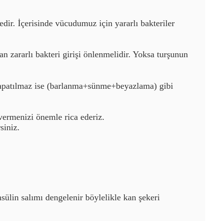
ir. İçerisinde vücudumuz için yararlı bakteriler
an zararlı bakteri girişi önlenmelidir. Yoksa turşunun
kapatılmaz ise (barlanma+sünme+beyazlama) gibi
 vermenizi önemle rica ederiz.
rsiniz.
nsülin
salımı
dengelenir böylelikle kan şekeri