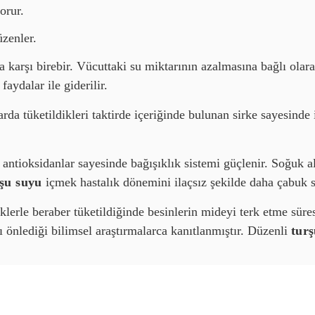
orur.
üzenler.
a karşı birebir. Vücuttaki su miktarının azalmasına bağlı olar
aydalar ile giderilir.
rda tüketildikleri taktirde içeriğinde bulunan sirke sayesinde 
antioksidanlar sayesinde bağışıklık sistemi güçlenir. Soğuk al
şu suyu
içmek hastalık dönemini ilaçsız şekilde daha çabuk s
klerle beraber tüketildiğinde besinlerin mideyi terk etme süre
 önlediği bilimsel araştırmalarca kanıtlanmıştır. Düzenli
tur