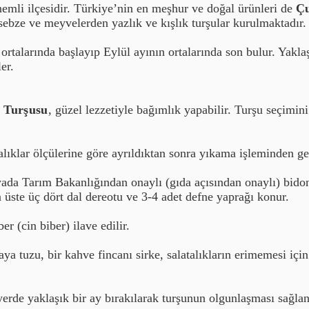
nemli ilçesidir. Türkiye’nin en meşhur ve doğal ürünleri de
Çu
 sebze ve meyvelerden yazlık ve kışlık turşular kurulmaktadır
talarında başlayıp Eylül ayının ortalarında son bulur. Yaklaş
ler.
 Turşusu
, güzel lezzetiyle bağımlık yapabilir. Turşu seçimini
alıklar ölçülerine göre ayrıldıktan sonra yıkama işleminden geç
ada Tarım Bakanlığından onaylı (gıda açısından onaylı) bidona 
n üste üç dört dal dereotu ve 3-4 adet defne yaprağı konur.
er (cin biber) ilave edilir.
aya tuzu, bir kahve fincanı sirke, salatalıkların erimemesi içi
yerde yaklaşık bir ay bırakılarak turşunun olgunlaşması sağlanı