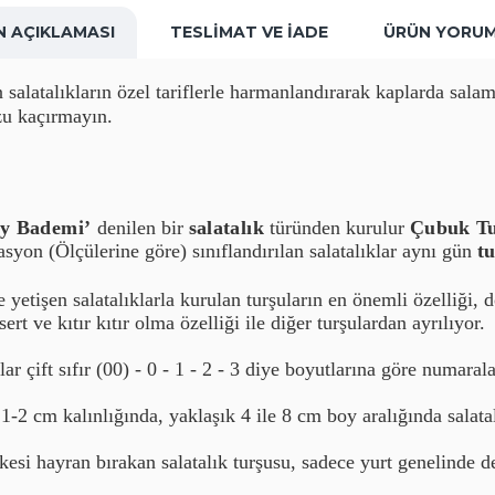
N AÇIKLAMASI
TESLIMAT VE İADE
ÜRÜN YORUM
n
salatalıkların özel tariflerle
harmanlandırarak
kaplarda salam
zu kaçırmayın.
öy Bademi’
denilen bir
salatalık
türünden kurulur
Çubuk Tu
syon (Ölçülerine göre) sınıflandırılan salatalıklar aynı gün
t
 yetişen salatalıklarla kurulan turşuların en önemli özelliği, 
ert ve kıtır kıtır olma özelliği ile diğer turşulardan ayrılıyor.
ar çift sıfır (00) - 0 - 1 - 2 - 3 diye boyutlarına göre numarala
1-2 cm kalınlığında, yaklaşık 4 ile 8 cm boy aralığında salata
rkesi hayran bırakan salatalık turşusu, sadece yurt genelinde 