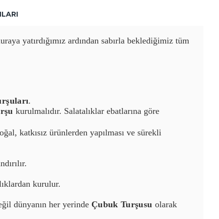
LARI
uraya yatır
dığımız ardından
sabırla beklediğimiz tüm
rşuları
.
urşu
kurulmalıdır.
Salatalıklar ebatlarına göre
doğal, katkısız ürünlerden yapılması ve sürekli
ndırılır.
lıklardan kurulur.
değil dünyanın her yerinde
Çubuk Turşusu
olarak