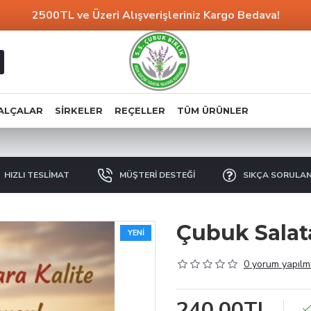
2500TL ve Üzeri Alışverişleriniz
Kargo Bedava!
ALÇALAR
SIRKELER
REÇELLER
TÜM ÜRÜNLER
HIZLI TESLIMAT
MÜŞTERI DESTEĞI
SIKÇA SORULA
Çubuk Salat
YENI
0 yorum yapılmı
240,00TL