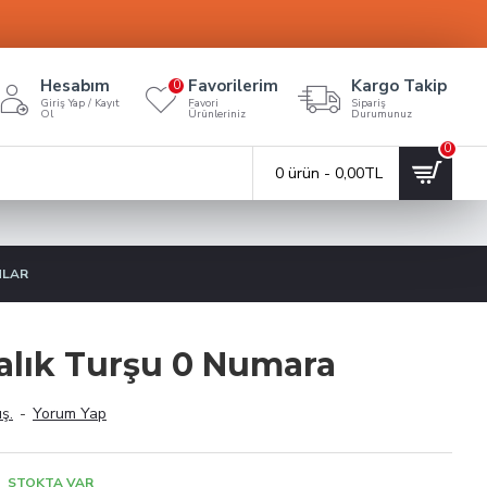
Hesabım
Favorilerim
Kargo Takip
0
Giriş Yap / Kayıt
Favori
Sipariş
Ol
Ürünleriniz
Durumunuz
0
0 ürün - 0,00TL
NLAR
alık Turşu 0 Numara
ş.
-
Yorum Yap
STOKTA VAR