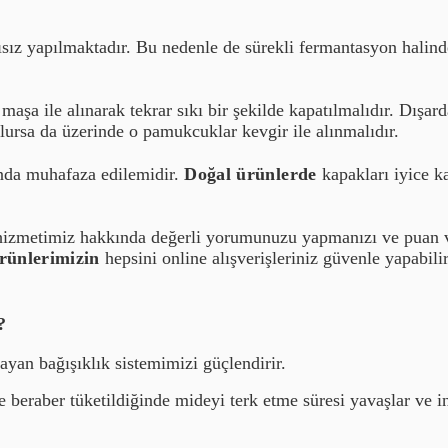
ız yapılmaktadır. Bu nedenle de sürekli fermantasyon halinded
şa ile alınarak tekrar sıkı bir şekilde kapatılmalıdır. Dışard
olursa da üzerinde o
pamukcuklar
kevgir ile alınmalıdır.
nda muhafaza edilemidir.
Doğal ürünlerde
kapakları iyice 
ve hizmetimiz hakkında değerli yorumunuzu yapmanızı ve puan
rünlerimizin
hepsini online alışverişleriniz güvenle yapabili
?
ayan bağışıklık sistemimizi güçlendirir.
e beraber tüketildiğinde mideyi terk etme
süresi yavaşlar ve i